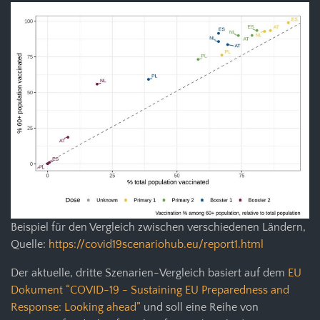
Beispiel für den Vergleich zwischen verschiedenen Ländern,
Quelle:
https://covid19scenariohub.eu/report1.html
Der aktuelle, dritte Szenarien-Vergleich basiert auf dem
EU
Dokument “COVID-19 - Sustaining EU Preparedness and
Response: Looking ahead”
und soll eine Reihe von