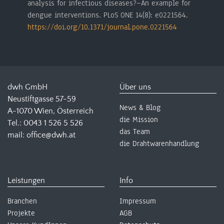
analysis for infectious diseases?—An example for
dengue interventions. PLoS ONE 14(8): e0221564.
https://doi.org/10.1371/journal.pone.0221564
dwh GmbH
Über uns
Neustiftgasse 57-59
News & Blog
A-1070 Wien, Österreich
die Mission
Tel.: 0043 1 526 5 526
das Team
mail: office@dwh.at
die Drahtwarenhandlung
Leistungen
Info
Branchen
Impressum
Projekte
AGB