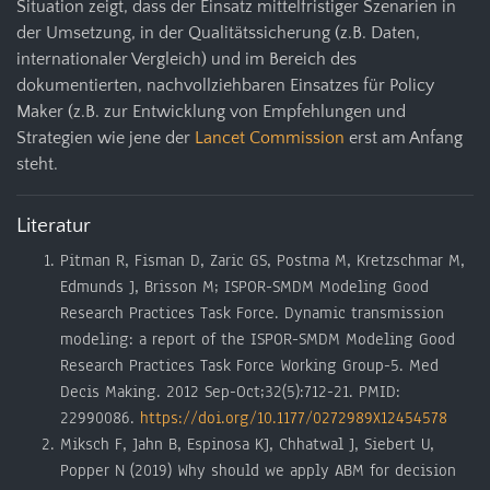
Situation zeigt, dass der Einsatz mittelfristiger Szenarien in
der Umsetzung, in der Qualitätssicherung (z.B. Daten,
internationaler Vergleich) und im Bereich des
dokumentierten, nachvollziehbaren Einsatzes für Policy
Maker (z.B. zur Entwicklung von Empfehlungen und
Strategien wie jene der
Lancet Commission
erst am Anfang
steht.
Literatur
Pitman R, Fisman D, Zaric GS, Postma M, Kretzschmar M,
Edmunds J, Brisson M; ISPOR-SMDM Modeling Good
Research Practices Task Force. Dynamic transmission
modeling: a report of the ISPOR-SMDM Modeling Good
Research Practices Task Force Working Group-5. Med
Decis Making. 2012 Sep-Oct;32(5):712-21. PMID:
22990086.
https://doi.org/10.1177/0272989X12454578
Miksch F, Jahn B, Espinosa KJ, Chhatwal J, Siebert U,
Popper N (2019) Why should we apply ABM for decision